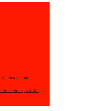
EITE
NS
T
sh
AUF IHREN BESUCH
l-leichter.de
+49-69-