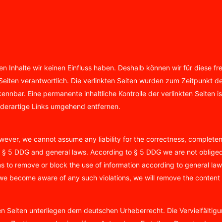
en Inhalte wir keinen Einfluss haben. Deshalb können wir für diese 
er Seiten verantwortlich. Die verlinkten Seiten wurden zum Zeitpunkt 
ennbar. Eine permanente inhaltliche Kontrolle der verlinkten Seiten 
derartige Links umgehend entfernen.
ever, we cannot assume any liability for the correctness, completene
§ 5 DDG and general laws. According to § 5 DDG we are not obliged t
ons to remove or block the use of information according to general laws
 we become aware of any such violations, we will remove the content 
sen Seiten unterliegen dem deutschen Urheberrecht. Die Vervielfältig