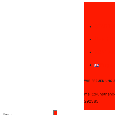
STARTS
ÜBER U
KONTAK
Engli
WIR FREUEN UNS 
mail@kunsthande
292385