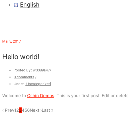
English
Mai 5, 2017
Hello world!
Posted By : w0089a47
/
0 comments
/
Under :
Uncategorized
Welcome to
Oshin Demos
. This is your first post. Edit or delet
‹ Prev
1
2
3
4
5
6
Next ›
Last »