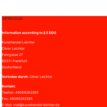
IMPRESSUM
Information according to § 5 DDG
Kunsthandel Leichter
Oliver Leichter
Fahrgasse 27
60311 Frankfurt
Deutschland
Vertreten durch:
Oliver Leichter
Kontakt:
Telefon: 49069292385
Fax: 49069292385
E-Mail:
mail
@
kunsthandel-leichter.de